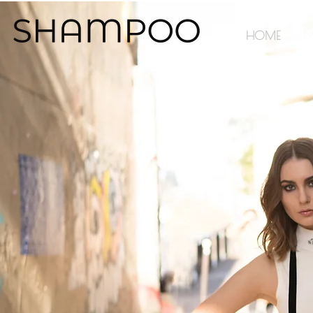
HOME
ÜB